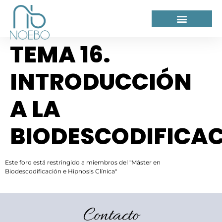
TEMA 16.
INTRODUCCIÓN
A LA
BIODESCODIFICA
Este foro está restringido a miembros del "Máster en
Biodescodificación e Hipnosis Clínica"
Contacto